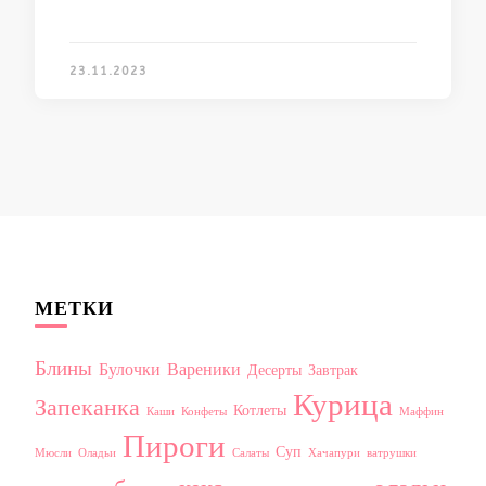
23.11.2023
МЕТКИ
Блины
Булочки
Вареники
Десерты
Завтрак
Курица
Запеканка
Котлеты
Каши
Конфеты
Маффин
Пироги
Суп
Мюсли
Оладьи
Салаты
Хачапури
ватрушки