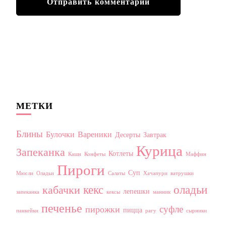
МЕТКИ
Блины
Булочки
Вареники
Десерты
Завтрак
Курица
Запеканка
Котлеты
Каши
Конфеты
Маффин
Пироги
Суп
Мюсли
Оладьи
Салаты
Хачапури
ватрушки
кекс
оладьи
кабачки
лепешки
запеканка
кексы
манник
печенье
суфле
пирожки
пицца
панкейки
рагу
сырники