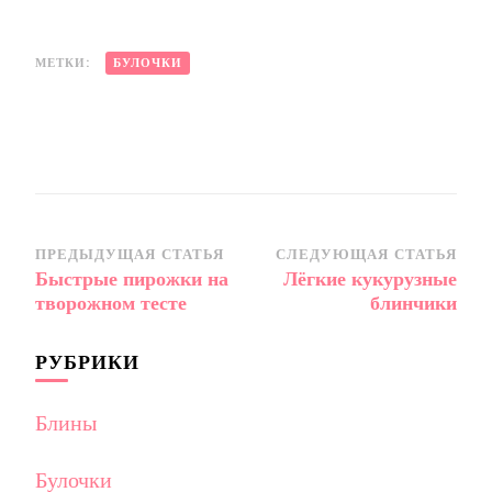
МЕТКИ:
БУЛОЧКИ
Навигация
ПРЕДЫДУЩАЯ СТАТЬЯ
СЛЕДУЮЩАЯ СТАТЬЯ
Быстрые пирожки на
Лёгкие кукурузные
по
творожном тесте
блинчики
записям
РУБРИКИ
Блины
Булочки