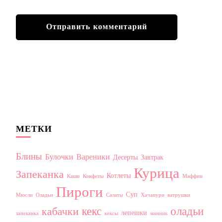
МЕТКИ
Блины
Булочки
Вареники
Десерты
Завтрак
Курица
Запеканка
Котлеты
Каши
Конфеты
Маффин
Пироги
Суп
Мюсли
Оладьи
Салаты
Хачапури
ватрушки
кекс
оладьи
кабачки
лепешки
запеканка
кексы
манник