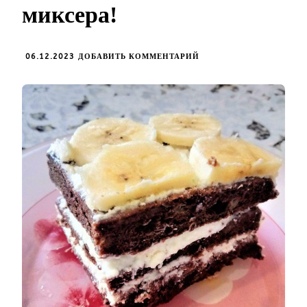
миксера!
К
06.12.2023
ДОБАВИТЬ КОММЕНТАРИЙ
ЗАПИСИ
ШОКОЛАДНЫЙ
ТОРТ
С
ТВОРОЖНЫМ
ВАНИЛЬНЫМ
КРЕМОМ
ЗА
5
МИНУТ!
БЕЗ
САХАРА
И
МАСЛА,
МИКСЕРА!