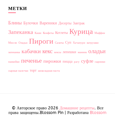
МЕТКИ
Блины
Булочки
Вареники
Десерты
Завтрак
Курица
Запеканка
Котлеты
Каши
Конфеты
Маффин
Пироги
Суп
Мюсли
Оладьи
Салаты
Хачапури
ватрушки
кекс
оладьи
кабачки
лепешки
запеканка
кексы
манник
печенье
суфле
пирожки
пицца
панкейки
рагу
сырники
торт
сырные палочки
шоколадная паста
© Авторское право 2026
Домашние рецепты
. Все
права защищены.
Blossom Pin | Разработана
Blossom