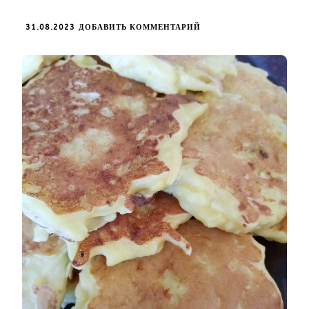
К
31.08.2023
ДОБАВИТЬ КОММЕНТАРИЙ
ЗАПИСИ
НЕЖНЫЕ
ЯБЛОЧНЫЕ
ОЛАДЬИ
БЕЗ
САХАРА!
МИНИУМ
ПРОДУКТОВ,
СИЛ
И
ВРЕМЕНИ!