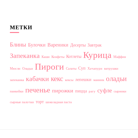
МЕТКИ
Блины
Булочки
Вареники
Десерты
Завтрак
Курица
Запеканка
Котлеты
Каши
Конфеты
Маффин
Пироги
Суп
Мюсли
Оладьи
Салаты
Хачапури
ватрушки
кекс
оладьи
кабачки
лепешки
запеканка
кексы
манник
печенье
суфле
пирожки
пицца
панкейки
рагу
сырники
торт
сырные палочки
шоколадная паста