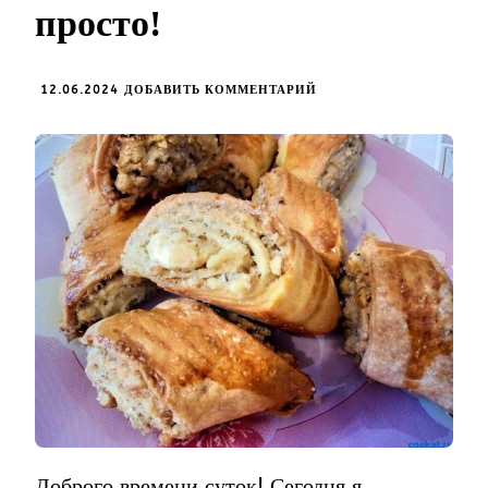
просто!
К
12.06.2024
ДОБАВИТЬ КОММЕНТАРИЙ
ЗАПИСИ
НЕВЕРОЯТНОЕ
ПЕЧЕНЬЕ
ГАТА
КЯТА
С
ОРЕХАМИ
И
ВАНИЛЬЮ!
ДВА
ВИДА
НАЧИНКИ!
БЫСТРО
И
ПРОСТО!
Доброго времени суток! Сегодня я